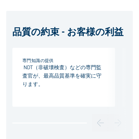
品質の約束 - お客様の利益
専門知識の提供
監
NDT（非破壊検査）などの専門監
定
査官が、最高品質基準を確実に守
内
ります。
質
認