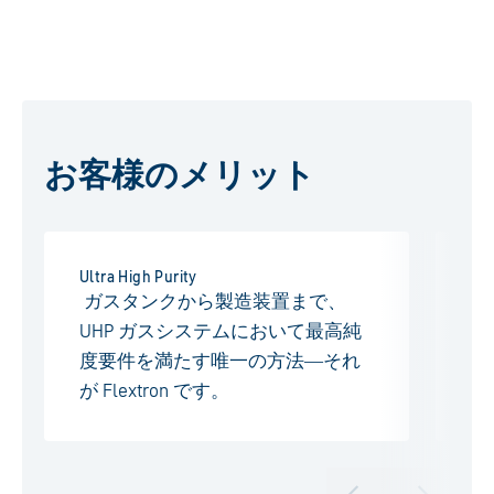
お客様のメリット
Ultra High Purity
耐
ガスタンクから製造装置まで、
ス
UHP ガスシステムにおいて最高純
ー
度要件を満たす唯一の方法―それ
最
が Flextron です。