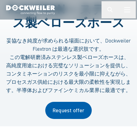
検索ワードを入力してください
FLEXTRON – ステンレ
button.togg
butto
ス製ベローズホース
Landing page
妥協なき純度が求められる場面において、Dockweiler
Flextron は最適な選択肢です。
この電解研磨済みステンレス製ベローズホースは、
高純度用途における完璧なソリューションを提供し、
コンタミネーションのリスクを最小限に抑えながら、
プロセスガス供給における最大限の柔軟性を実現しま
す。半導体およびファインケミカル業界に最適です。
Request offer