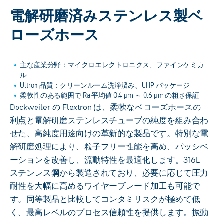
電解研磨済みステンレス製ベ
ローズホース
主な産業分野：マイクロエレクトロニクス、ファインケミカ
ル
Ultron 品質：クリーンルーム洗浄済み、UHP パッケージ
柔軟性のある範囲で Ra 平均値 0.4 µm ～ 0.6 µm の粗さ保証
Dockweiler の Flextron は、柔軟なベローズホースの
利点と電解研磨ステンレスチューブの純度を組み合わ
せた、高純度用途向けの革新的な製品です。特別な電
解研磨処理により、粒子フリー性能を高め、パッシベ
ーションを改善し、流動特性を最適化します。316L
ステンレス鋼から製造されており、必要に応じて圧力
耐性を大幅に高めるワイヤーブレード加工も可能で
す。同等製品と比較してコンタミリスクが極めて低
く、最高レベルのプロセス信頼性を提供します。振動