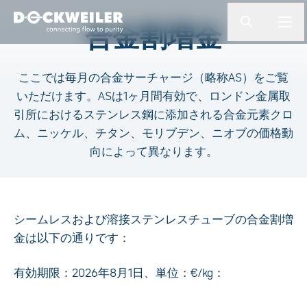
検索ワードを入力してください
合金割増金
button.togg
butto
Landing page
ここでは毎月の合金サーチャージ（略称AS）をご覧
いただけます。ASは1ヶ月間有効で、ロンドン金属取
引所におけるステンレス鋼に添加される合金元素クロ
ム、ニッケル、チタン、モリブデン、ニオブの価格動
向によって異なります。
シームレスおよび溶接ステンレスチューブの合金割増
金は以下の通りです：
有効期限：2026年8月1日、単位：€/kg：