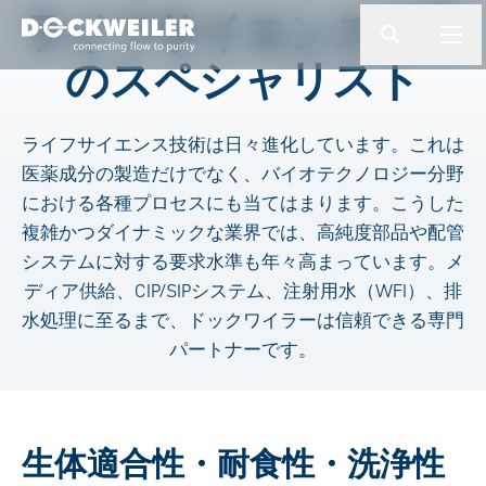
検索ワードを入力してください
ライフサイエンス分野
button.togg
butto
のスペシャリスト
Landing page
ライフサイエンス技術は日々進化しています。これは
医薬成分の製造だけでなく、バイオテクノロジー分野
における各種プロセスにも当てはまります。こうした
複雑かつダイナミックな業界では、高純度部品や配管
システムに対する要求水準も年々高まっています。メ
ディア供給、CIP/SIPシステム、注射用水（WFI）、排
水処理に至るまで、ドックワイラーは信頼できる専門
パートナーです。
生体適合性・耐食性・洗浄性