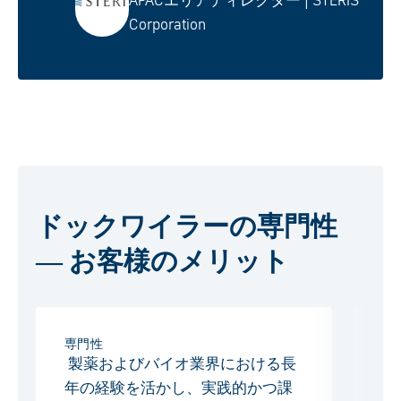
APACエリアディレクター | STERIS
Corporation
ドックワイラーの専門性
― お客様のメリット
専門性
柔
製薬およびバイオ業界における長
標
年の経験を活かし、実践的かつ課
な