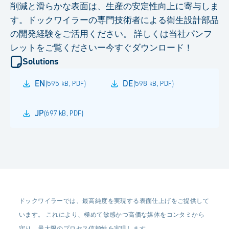
削減と滑らかな表面は、生産の安定性向上に寄与しま
す。ドックワイラーの専門技術者による衛生設計部品
の開発経験をご活用ください。 詳しくは当社パンフ
レットをご覧くださいー今すぐダウンロード！
Solutions
EN
DE
(
595 kB
,
PDF
)
(
598 kB
,
PDF
)
JP
(
697 kB
,
PDF
)
ドックワイラーでは、最高純度を実現する表面仕上げをご提供して
います。 これにより、極めて敏感かつ高価な媒体をコンタミから
守り、最大限のプロセス信頼性を実現します。