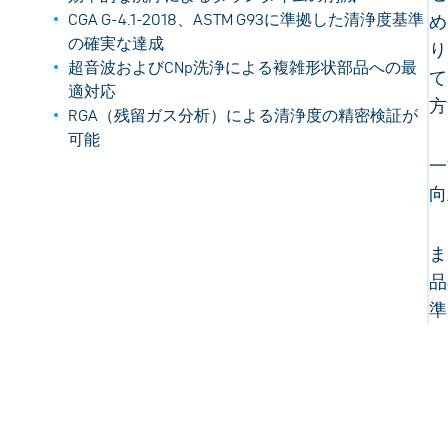
CGA G-4.1-2018、ASTM G93に準拠した清浄度基準
め
の確実な達成
り
超音波およびCNp洗浄による複雑形状部品への最
て
適対応
方
RGA（残留ガス分析）による清浄度の精密検証が
可能
一
向
ま
品
準