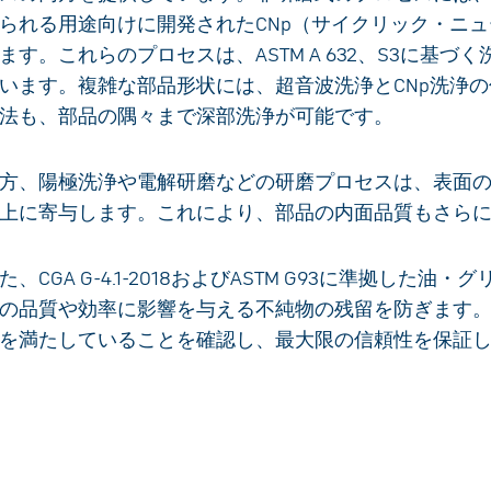
られる用途向けに開発されたCNp（サイクリック・ニ
ます。これらのプロセスは、ASTM A 632、S3に基
います。複雑な部品形状には、超音波洗浄とCNp洗浄
法も、部品の隅々まで深部洗浄が可能です。
方、陽極洗浄や電解研磨などの研磨プロセスは、表面
上に寄与します。これにより、部品の内面品質もさら
た、CGA G-4.1-2018およびASTM G93に準拠し
の品質や効率に影響を与える不純物の残留を防ぎます
を満たしていることを確認し、最大限の信頼性を保証