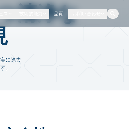
つ清浄な
ビス
技術的能力
品質
お問い合わせ
button.togg
現
確実に除去
ます。