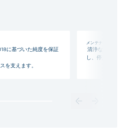
メンテナンスとダウン
.1-2018に基づいた純度を保証
清浄な部品は堆積
し、停止時間を回
スを支えます。