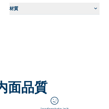
材質
内面品質
loaderstate.init