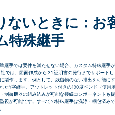
りないときに：お
ム特殊継手
準継手では要件を満たせない場合、カスタム特殊継手
社では、図面作成から 3.1 証明書の発行までサポー
に製作します。例として、残留物のない排出を可能にす
れたY字継手、アウトレット付きの180度ベンド（使用
・制御機器の組み込みが可能な接続コンポーネントも
監視が可能です。すべての特殊継手は洗浄・梱包済み
。