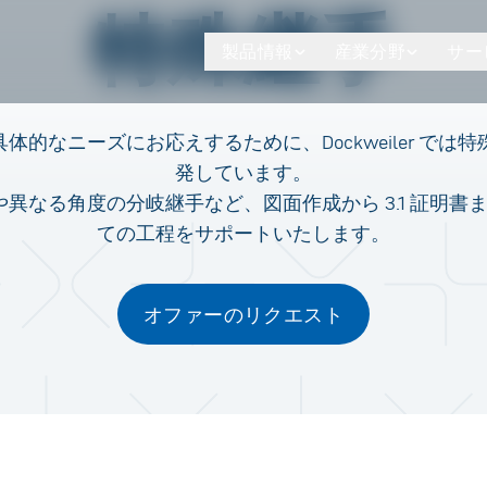
特殊継手
製品情報
産業分野
サー
体的なニーズにお応えするために、Dockweiler では
発しています。
や異なる角度の分岐継手など、図面作成から 3.1 証明書
ての工程をサポートいたします。
オファーのリクエスト