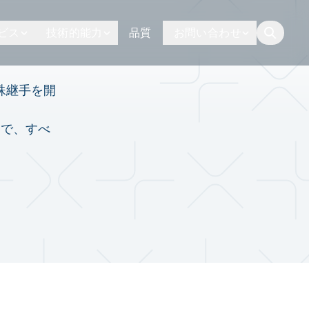
ビス
技術的能力
品質
お問い合わせ
button.togg
特殊継手を開
まで、すべ