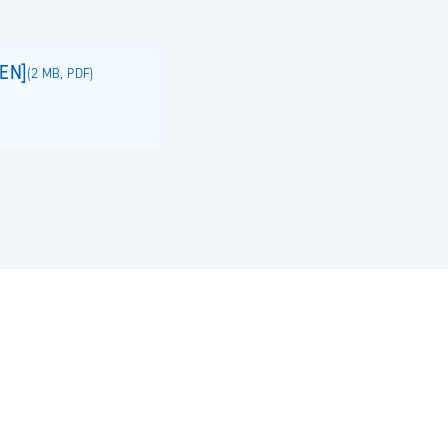
[EN]
(
2 MB
,
PDF
)