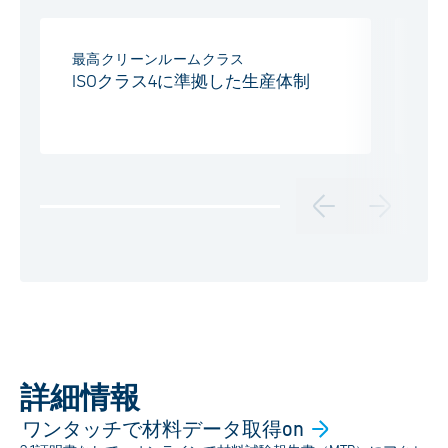
最高クリーンルームクラス
プ
ISOクラス4に準拠した生産体制
1
完
詳細情報
ワンタッチで材料データ取得on