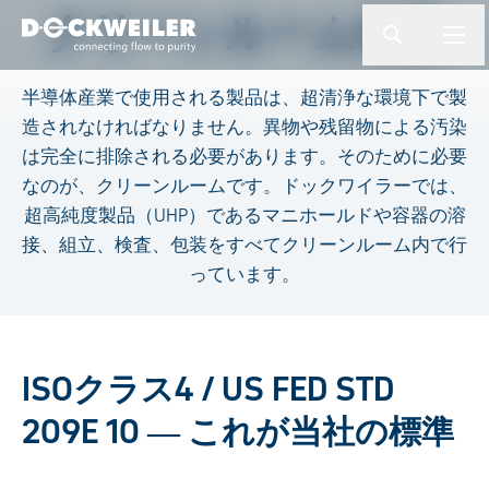
検索ワードを入力してください
クリーンルーム生産
button.togg
butto
Landing page
半導体産業で使用される製品は、超清浄な環境下で製
造されなければなりません。異物や残留物による汚染
は完全に排除される必要があります。そのために必要
なのが、クリーンルームです。ドックワイラーでは、
超高純度製品（UHP）であるマニホールドや容器の溶
接、組立、検査、包装をすべてクリーンルーム内で行
っています。
ISOクラス4 / US FED STD
209E 10 ― これが当社の標準