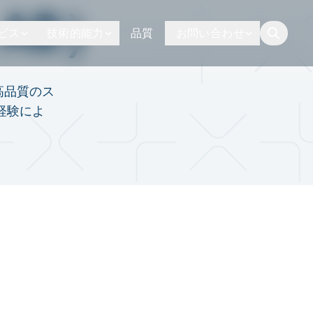
 AB）
ビス
技術的能力
品質
お問い合わせ
button.togg
高品質のス
経験によ