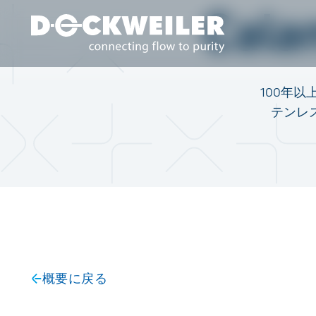
Cal
Landing page
100年
テンレ
概要に戻る