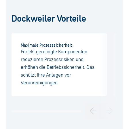
Dockweiler Vorteile
Maximale Prozesssicherheit
Ein
Perfekt gereinigte Komponenten
Wi
reduzieren Prozessrisiken und
G9
erhöhen die Betriebssicherheit. Das
ma
schützt Ihre Anlagen vor
zu
Verunreinigungen