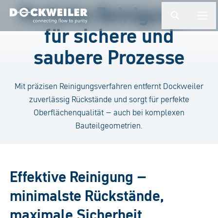
Suchbegriff eingeben
Perfekte Reinigung –
button.togg
butto
für sichere und
Landing page
saubere Prozesse
Mit präzisen Reinigungsverfahren entfernt Dockweiler
zuverlässig Rückstände und sorgt für perfekte
Oberflächenqualität – auch bei komplexen
Bauteilgeometrien.
Effektive Reinigung –
minimalste Rückstände,
maximale Sicherheit