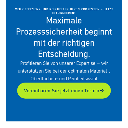
MEHR EFFIZIENZ UND REINHEIT IN IHREN PROZESSEN – JETZT
INFORMIEREN!
Maximale
Prozesssicherheit beginnt
mit der richtigen
Entscheidung.
Profitieren Sie von unserer Expertise – wir
unterstützen Sie bei der optimalen Material-,
Oberflächen- und Reinheitswahl
Vereinbaren Sie jetzt einen Termin