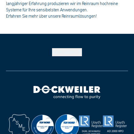
langjähriger Erfahrung produzieren wir im Reinraum hochreine
Systeme für Ihre sensibelsten Anwendungen.
Erfahren Sie mehr über unsere Reinraumlösungen!
Nach
oben