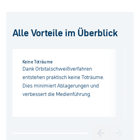
Alle Vorteile im Überblick
Keine Toträume
Op
Dank Orbitalschweißverfahren
Du
entstehen praktisch keine Toträume.
me
Dies minimiert Ablagerungen und
me
verbessert die Medienführung.
ge
Ef