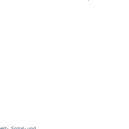
e
lt-, Sozial- und