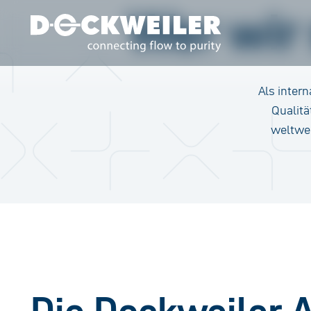
Wer wir 
Landing page
Als inter
Qualitä
weltwei
Die Dockweiler 