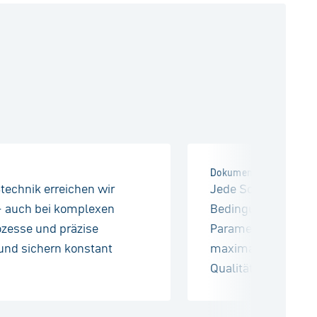
Dokumentierte Sicherhe
technik erreichen wir
Jede Schweißnaht w
– auch bei komplexen
Bedingungen geferti
ozesse und präzise
Parameter sind digi
und sichern konstant
maximale Transpar
Qualitätssicherung.