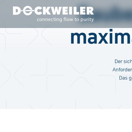
Saube
maxima
Landing page
Der sic
Anforder
Das g