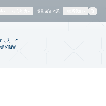
持
核心能力
质量保证体系
联系我们
button.togg
效期为一个
、钼和铌的